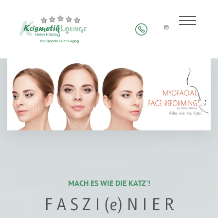
MACH ES WIE DIE KATZ'!
F A S Z I (e) N I E R